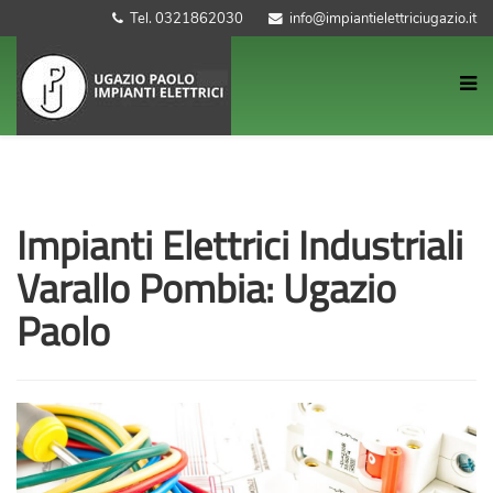
Tel. 0321862030
info@impiantielettriciugazio.it
Impianti Elettrici Industriali
Varallo Pombia: Ugazio
Paolo