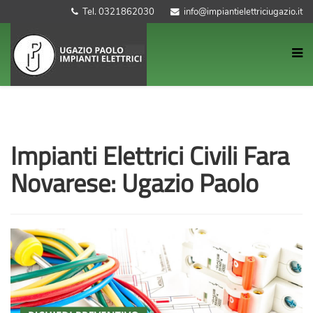
Tel. 0321862030
info@impiantielettriciugazio.it
Impianti Elettrici Civili Fara
Novarese: Ugazio Paolo