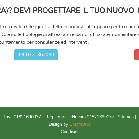
VARA)? DEVI PROGETTARE IL TUO NUOVO
ttrici civili a Oleggio Castello ed industriali
, oppure per la manut
 C.
e sulle tipologie di attrezzature da noi utilizzate, non esitare
ppuntamento per consulenze ed interventi.
Tel. 0321862030
 P.iva 01821690037 - Reg. Imprese Novara 01821690037 |
Sitemap
|
Design by
Gragraphic
Condividi