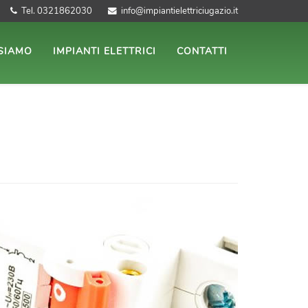
Tel. 0321862030
info@impiantielettriciugazio.it
 SIAMO
IMPIANTI ELETTRICI
CONTATTI