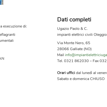
Dati completi
la esecuzione di:
Ugazio Paolo & C.
eflagranti
impianti elettrici civili Oleggi
rumentali
Via Monte Nero, 65
28066 Galliate (NO)
Mail
info@impiantielettriciuga
LAN
Tel. 0321 862030 – Fax 03
Orari uffici
dal lunedì al vene
Sabato e domenica CHIUSO