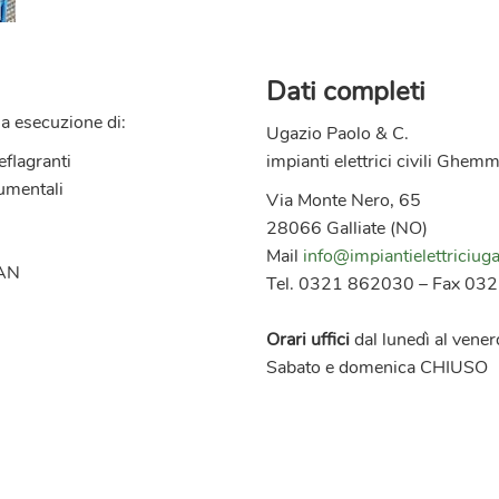
Dati completi
la esecuzione di:
Ugazio Paolo & C.
eflagranti
impianti elettrici civili Ghem
rumentali
Via Monte Nero, 65
28066 Galliate (NO)
Mail
info@impiantielettriciuga
LAN
Tel. 0321 862030 – Fax 03
Orari uffici
dal lunedì al vene
Sabato e domenica CHIUSO