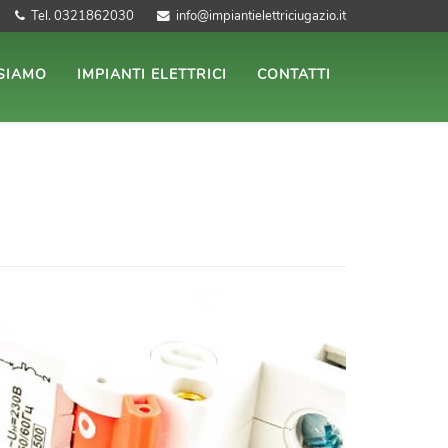
Tel. 0321862030
info@impiantielettriciugazio.it
 SIAMO
IMPIANTI ELETTRICI
CONTATTI