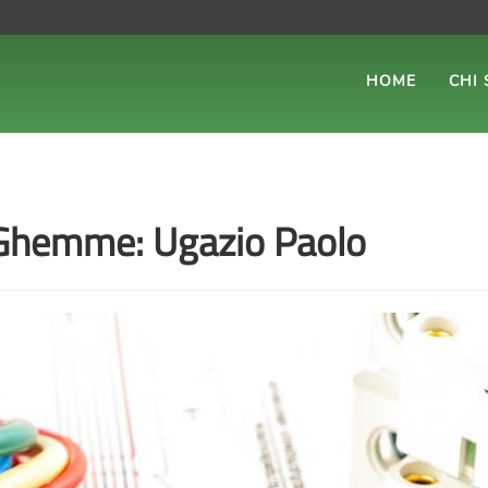
HOME
CHI
li Ghemme: Ugazio Paolo