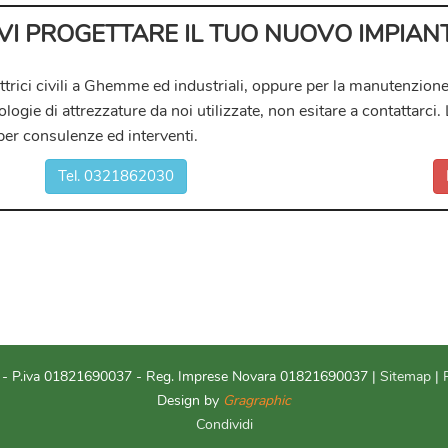
EVI PROGETTARE IL TUO NUOVO IMPIAN
ttrici civili a Ghemme ed industriali
, oppure per la manutenzione
pologie di attrezzature da noi utilizzate, non esitare a contattar
per consulenze ed interventi.
Tel. 0321862030
 P.iva 01821690037 - Reg. Imprese Novara 01821690037 |
Sitemap
|
Design by
Gragraphic
Condividi