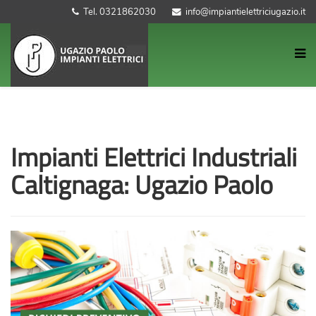
Tel. 0321862030
info@impiantielettriciugazio.it
Impianti Elettrici Industriali
Caltignaga: Ugazio Paolo